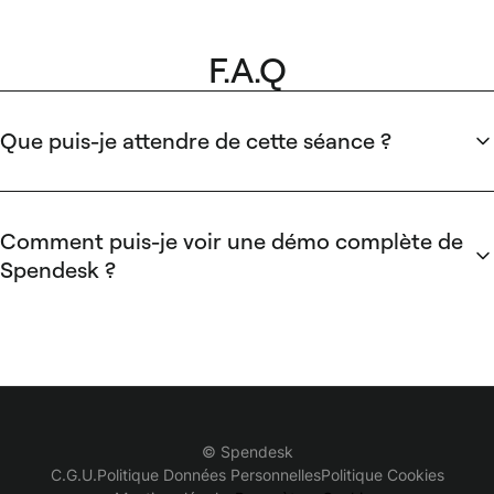
F.A.Q
Que puis-je attendre de cette séance ?
Chaque démo en direct se concentre sur un module
différent de la plateforme Spendesk. Nos spécialistes
produits montreront comment Spendesk améliore
Comment puis-je voir une démo complète de
l'efficacité des équipes financières et permet de se
Spendesk ?
concentrer sur les tâches stratégiques.
Remplissez ce
formulaire
et notre équipe commerciale vous
répondra dans les 30 minutes pour réserver un créneau afin
de planifier une démonstration de la plateforme
spécifiquement adaptée à vos besoins.
© Spendesk
C.G.U.
Politique Données Personnelles
Politique Cookies