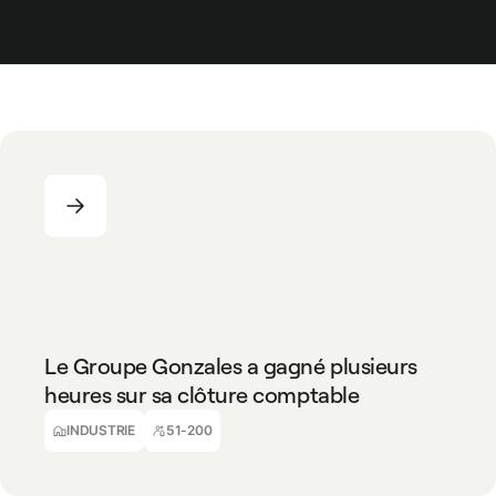
INDUSTRIE
51-200
Le Groupe Gonzales a gagné plusieurs
heures sur sa clôture comptable
Olivier Cade
DAF, Groupe Gonzales
INDUSTRIE
51-200