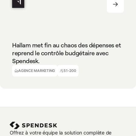
AGENCE MARKETING
51-200
Hallam met fin au chaos des dépenses et
reprend le contrôle budgétaire avec
Spendesk.
Julie Rodrigues
Directrice financière
AGENCE MARKETING
51-200
Offrez à votre équipe la solution complète de