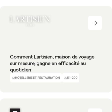
HÔTELLERIE ET RESTAURATION
51-200
Comment Lartisien, maison de voyage
sur mesure, gagne en efficacité au
quotidien
Julie Rosello
CFO
HÔTELLERIE ET RESTAURATION
51-200