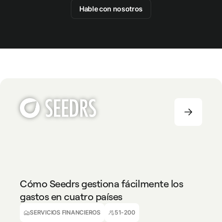
Hable con nosotros
SERVICIOS FINANCIEROS
51-200
Cómo Seedrs gestiona fácilmente los
gastos en cuatro países
Antony Tikhonov
Responsable de Desarrollo de Negocio
SERVICIOS FINANCIEROS
51-200