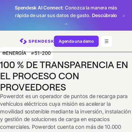
Spendesk AI Connect
: Conozca la manera más
rápida de usar sus datos de gasto.
Descúbralo
→
Agenda una demo
ENERGÍA
51-200
100 % DE TRANSPARENCIA EN
EL PROCESO CON
PROVEEDORES
Powerdot es un operador de puntos de recarga para
vehículos eléctricos cuya misión es acelerar la
movilidad sostenible mediante la inversión, instalación
y gestión de soluciones de carga en espacios
comerciales. Powerdot cuenta con más de 10.000