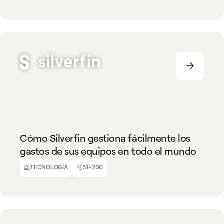
TECNOLOGÍA
51-200
Cómo Silverfin gestiona fácilmente los
gastos de sus equipos en todo el mundo
Tom Libbrecht
Director Financiero
TECNOLOGÍA
51-200