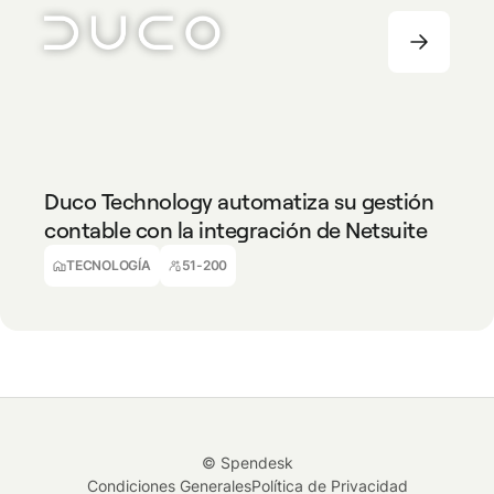
TECNOLOGÍA
51-200
Duco Technology automatiza su gestión
contable con la integración de Netsuite
Alec Ball
Técnico Contable en Formación
TECNOLOGÍA
51-200
© Spendesk
Condiciones Generales
Política de Privacidad