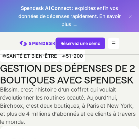
Spendesk AI Connect
: exploitez enfin vos
données de dépenses rapidement.
En savoir
plus →
Réservez une démo
SANTÉ ET BIEN-ÊTRE
51-200
GESTION DES DÉPENSES DE 2
BOUTIQUES AVEC SPENDESK
Blissim, c’est l’histoire d’un coffret qui voulait
révolutionner les routines beauté. Aujourd’hui,
Birchbox, c’est deux boutiques, à Paris et New York,
et plus de 4 millions d’abonnés et de clients à travers
le monde.