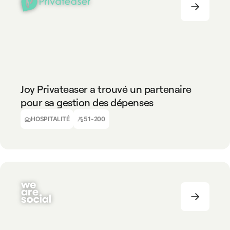
HOSPITALITÉ
51-200
Joy Privateaser a trouvé un partenaire
pour sa gestion des dépenses
Alexandre Paepegaey
Co-fondateur & DAF
HOSPITALITÉ
51-200
TECHNOLOGIES
51-200