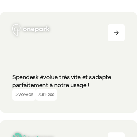
VOYAGE
51-200
Spendesk évolue très vite et s'adapte
parfaitement à notre usage !
Robin Marandet
Directeur Administratif et Financier
VOYAGE
51-200