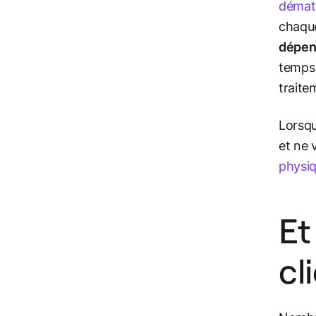
dématé
chaque
dépens
temps 
traite
Lorsq
et ne 
physiq
Et
cli