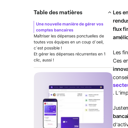
Table des matières
Les en
rendus
Une nouvelle manière de gérer vos
flux f
comptes bancaires
Maîtriser les dépenses ponctuelles de
amélio
toutes vos équipes en un coup d’oeil,
c’est possible !
Les fi
Et gérer les dépenses récurrentes en 1
clic, aussi !
Ces en
innov
consei
secte
. L’im
Juste
banca
d’acti