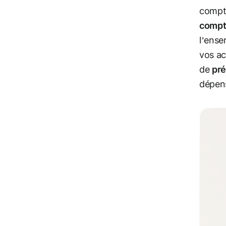
compte
compt
l’ense
vos ac
de
pré
dépens