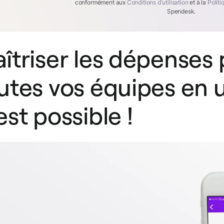
conformément aux
Conditions d'utilisation
et à la
Politi
Spendesk.
îtriser les dépenses
utes vos équipes en u
est possible !