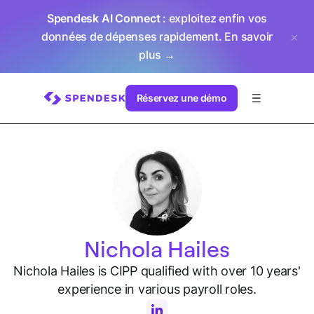
Spendesk AI Connect
: exploitez enfin vos
données de dépenses rapidement.
En savoir
plus →
Réservez une démo
Nichola Hailes
Nichola Hailes is CIPP qualified with over 10 years'
experience in various payroll roles.