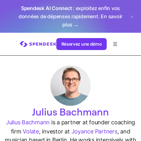
Spendesk AI Connect
: exploitez enfin vos
données de dépenses rapidement.
En savoir
plus →
Réservez une démo
Julius Bachmann
Julius Bachmann
is a partner at founder coaching
firm
Volate
, investor at
Joyance Partners
, and
musician based in Berlin. He works intensively with