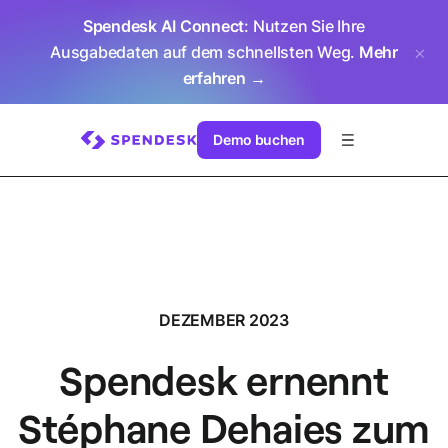
Spendesk AI Connect
: Nutzen Sie Ihre
Ausgabedaten auf dem schnellsten Weg.
Mehr
erfahren →
Demo buchen
DEZEMBER 2023
Spendesk ernennt
Stéphane Dehaies zum