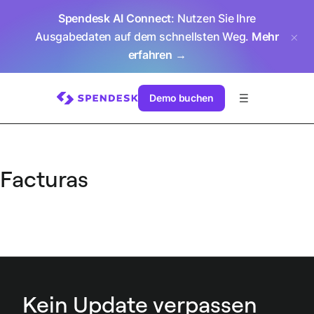
Spendesk AI Connect
: Nutzen Sie Ihre
Ausgabedaten auf dem schnellsten Weg.
Mehr
erfahren →
Demo buchen
Facturas
Kein Update verpassen