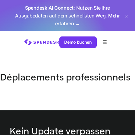
Spendesk AI Connect
: Nutzen Sie Ihre
Ausgabedaten auf dem schnellsten Weg.
Mehr
erfahren →
Demo buchen
Déplacements professionnels
Kein Update verpassen