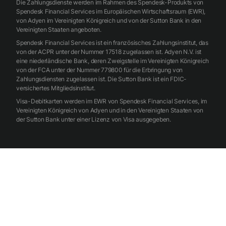
Die Zahlungsdienste werden im Rahmen des Spendesk-Produkts von
Spendesk Financial Services im Europäischen Wirtschaftsraum (EWR),
von Adyen im Vereinigten Königreich und von der Sutton Bank in den
Vereinigten Staaten angeboten.
Spendesk Financial Services ist ein französisches Zahlungsinstitut, das
von der ACPR unter der Nummer 17518 zugelassen ist. Adyen N.V. ist
eine niederländische Bank, deren Zweigstelle im Vereinigten Königreich
von der FCA unter der Nummer 779800 für die Erbringung von
Zahlungsdiensten zugelassen ist. Die Sutton Bank ist ein FDIC-
versichertes Mitgliedsinstitut.
Visa-Debitkarten werden im EWR von Spendesk Financial Services, im
Vereinigten Königreich von Adyen und in den Vereinigten Staaten von
der Sutton Bank unter einer Lizenz von Visa ausgegeben.