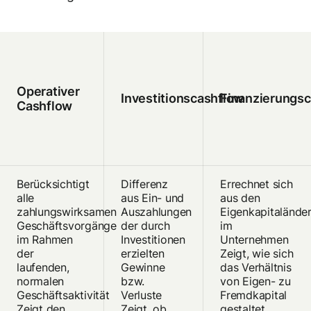
Operativer
Investitionscashflow
Finanzierungs
Cashflow
Berücksichtigt
Differenz
Errechnet sich
alle
aus Ein- und
aus den
zahlungswirksamen
Auszahlungen
Eigenkapitalände
Geschäftsvorgänge
der durch
im
im Rahmen
Investitionen
Unternehmen
der
erzielten
Zeigt, wie sich
laufenden,
Gewinne
das Verhältnis
normalen
bzw.
von Eigen- zu
Geschäftsaktivität
Verluste
Fremdkapital
Zeigt den
Zeigt, ob
gestaltet