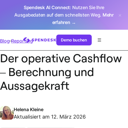
Spendesk AI Connect
: Nutzen Sie Ihre
Ausgabedaten auf dem schnellsten Weg.
Mehr
erfahren →
Demo buchen
Blog
Reporting
Der operative Cashflow
– Berechnung und
Aussagekraft
Helena Kleine
Aktualisiert am 12. März 2026