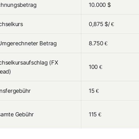
chnungsbetrag
10.000 $
hselkurs
0,875 $/ €
mgerechneter Betrag
8.750 €
hselkursaufschlag (FX
100 €
ead)
nsfergebühr
15 €
samte Gebühr
115 €