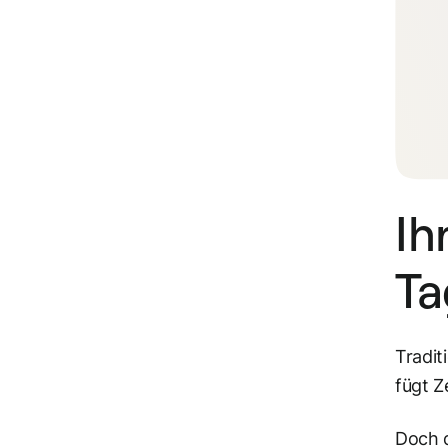
Ih
Ta
Tradit
fügt Z
Doch d