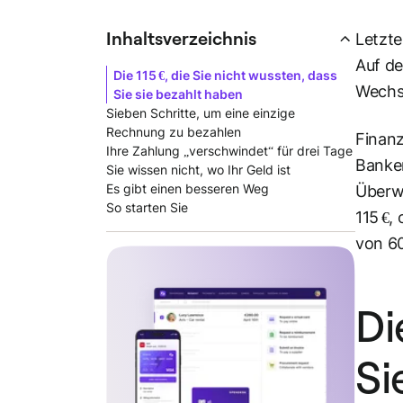
Inhaltsverzeichnis
Letzte
Auf de
Die 115 €, die Sie nicht wussten, dass
Wechs
Sie sie bezahlt haben
Sieben Schritte, um eine einzige
Rechnung zu bezahlen
Finanz
Ihre Zahlung „verschwindet“ für drei Tage
Banken
Sie wissen nicht, wo Ihr Geld ist
Es gibt einen besseren Weg
Überwe
So starten Sie
115 €,
von 60
Di
Si