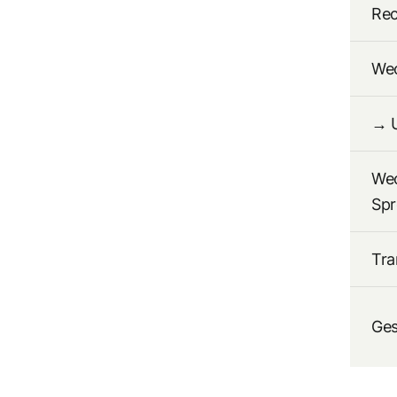
Re
Wec
→ U
Wec
Spr
Tra
Ge