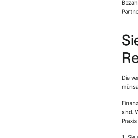
Bezah
Partne
Si
Re
Die ve
mühsam
Finanz
sind. 
Praxis
Sie