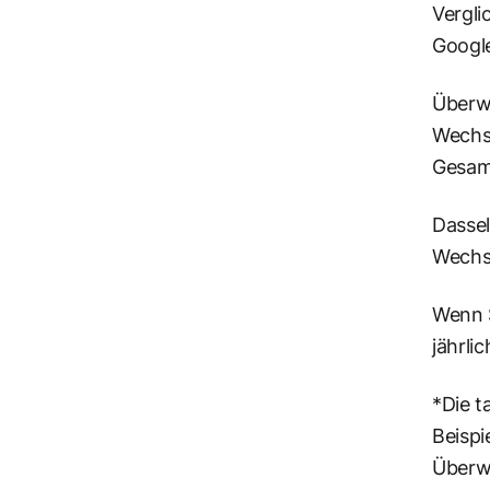
Vergli
Google
Überw
Wechs
Gesam
Dassel
Wechs
Wenn S
jährli
*Die t
Beispi
Überwe