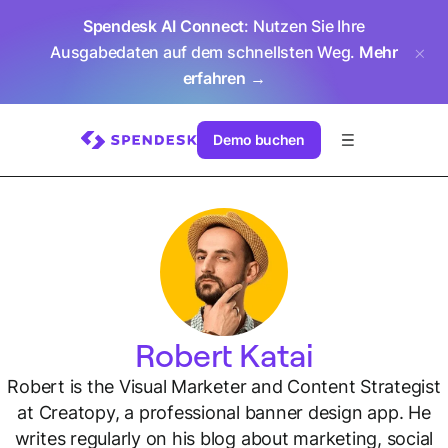
Spendesk AI Connect
: Nutzen Sie Ihre
Ausgabedaten auf dem schnellsten Weg.
Mehr
erfahren →
Demo buchen
Robert Katai
Robert is the Visual Marketer and Content Strategist
at Creatopy, a professional banner design app. He
writes regularly on his blog about marketing, social