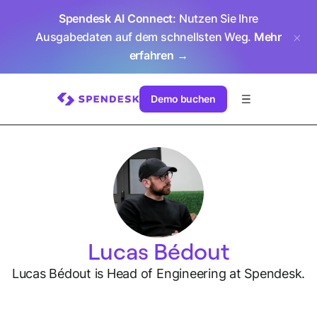
Spendesk AI Connect
: Nutzen Sie Ihre
Ausgabedaten auf dem schnellsten Weg.
Mehr
erfahren →
Demo buchen
Lucas Bédout
Lucas Bédout is Head of Engineering at Spendesk.