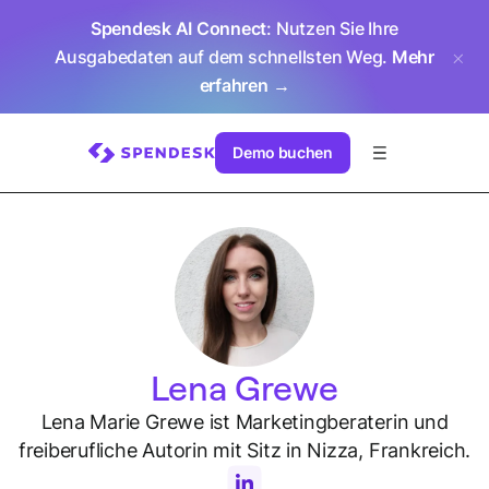
Spendesk AI Connect
: Nutzen Sie Ihre
Ausgabedaten auf dem schnellsten Weg.
Mehr
erfahren →
Demo buchen
Lena Grewe
Lena Marie Grewe ist Marketingberaterin und
freiberufliche Autorin mit Sitz in Nizza, Frankreich.