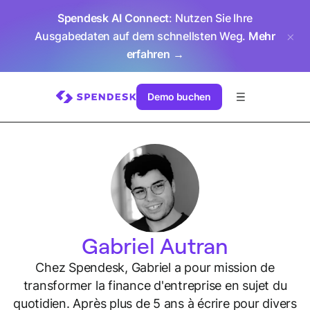
Spendesk AI Connect
: Nutzen Sie Ihre
Ausgabedaten auf dem schnellsten Weg.
Mehr
erfahren →
Demo buchen
Gabriel Autran
Chez Spendesk, Gabriel a pour mission de
transformer la finance d'entreprise en sujet du
quotidien. Après plus de 5 ans à écrire pour divers