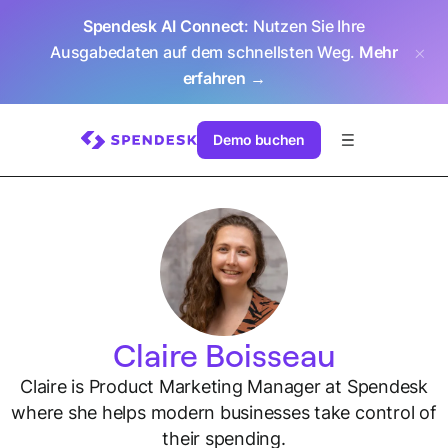
Spendesk AI Connect
: Nutzen Sie Ihre
Ausgabedaten auf dem schnellsten Weg.
Mehr
erfahren →
Demo buchen
Claire Boisseau
Claire is Product Marketing Manager at Spendesk
where she helps modern businesses take control of
their spending.