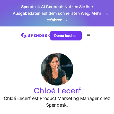
Spendesk AI Connect
: Nutzen Sie Ihre
Ausgabedaten auf dem schnellsten Weg.
Mehr
erfahren →
Demo buchen
Chloé Lecerf
Chloé Lecerf est Product Marketing Manager chez
Spendesk.