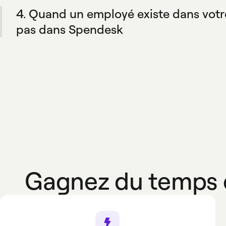
elles sont automatiquement synchronisées dans Spend
4. Quand un employé existe dans vot
pas dans Spendesk
Le profil sera automatiquement créé dans Spendesk s'i
mises en place par votre entreprise.
Gagnez du temps e