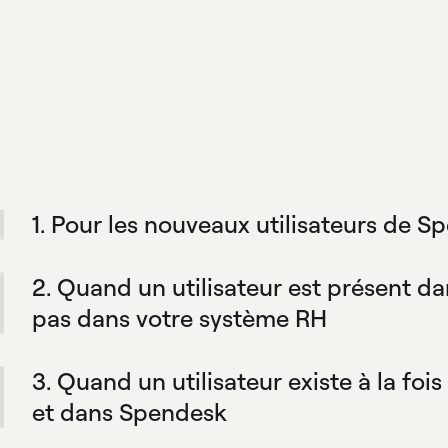
1. Pour les nouveaux utilisateurs de 
Pendant l'onboarding, l'intégration créée automatique
pour vos équipes et fait correspondre leurs règles ave
2. Quand un utilisateur est présent 
dépense.
pas dans votre système RH
Spendesk ne les ajoutera pas automatiquement à votre
votre outil de rester la seule source de vérité. Vous co
3. Quand un utilisateur existe à la foi
ajouter manuellement.
et dans Spendesk
Quand les informations d'un employé sont mises à jour