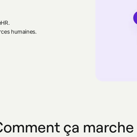
eHR.
urces humaines.
Comment ça marche 