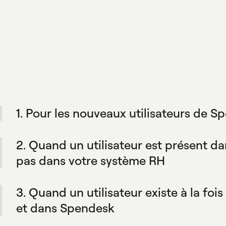
1. Pour les nouveaux utilisateurs de 
Pendant l'onboarding, l'intégration créée automatique
pour vos équipes et fait correspondre leurs règles ave
2. Quand un utilisateur est présent 
dépense.
pas dans votre système RH
Spendesk ne les ajoutera pas automatiquement à votre
votre outil de rester la seule source de vérité. Vous co
3. Quand un utilisateur existe à la foi
ajouter manuellement.
et dans Spendesk
Quand les informations d'un employé sont mises à jour