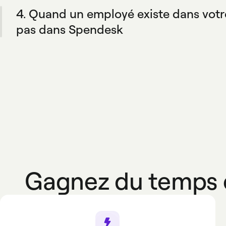
elles sont automatiquement synchronisées dans Spend
4. Quand un employé existe dans vot
pas dans Spendesk
Le profil sera automatiquement créé dans Spendesk s'i
mises en place par votre entreprise.
Gagnez du temps e