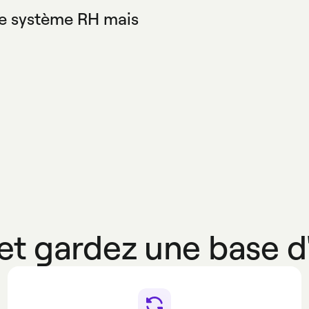
esk.
re système RH mais
l correspond aux règles
t gardez une base d'u