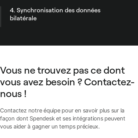
NetSuite en tant que dépense et rapproché
4. Synchronisation des données
automatiquement avec son paiement. Plus
besoin de traitement manuel.
bilatérale
Toutes les données de dépenses mises à jour
depuis Spendesk sont systématiquement
actualisées dans NetSuite et vice-versa !
Vous ne trouvez pas ce dont
vous avez besoin ? Contactez-
nous !
Contactez notre équipe pour en savoir plus sur la
façon dont Spendesk et ses intégrations peuvent
vous aider à gagner un temps précieux.