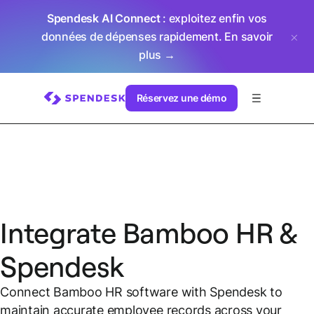
Spendesk AI Connect
: exploitez enfin vos
données de dépenses rapidement.
En savoir
plus →
Réservez une démo
Integrate Bamboo HR &
Spendesk
Connect Bamboo HR software with Spendesk to
maintain accurate employee records across your