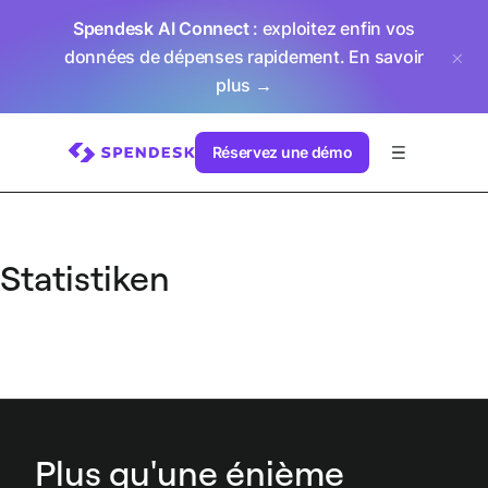
Spendesk AI Connect
: exploitez enfin vos
données de dépenses rapidement.
En savoir
plus →
Réservez une démo
Statistiken
Plus qu'une énième