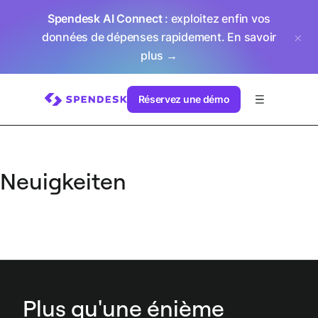
Spendesk AI Connect
: exploitez enfin vos
données de dépenses rapidement.
En savoir
plus →
Réservez une démo
Neuigkeiten
Plus qu'une énième