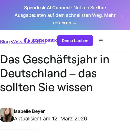
Spendesk AI Connect
: Nutzen Sie Ihre
Ausgabedaten auf dem schnellsten Weg.
Mehr
erfahren →
Demo buchen
Blog
Wissenswertes
Das Geschäftsjahr in
Deutschland – das
sollten Sie wissen
Isabelle Beyer
Aktualisiert am 12. März 2026