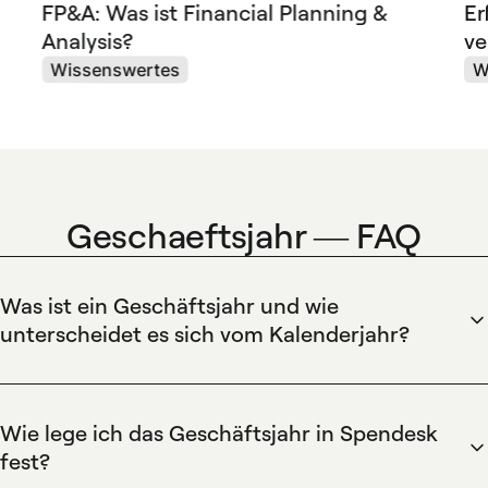
FP&A: Was ist Financial Planning &
Er
Analysis?
ve
Wissenswertes
W
Geschaeftsjahr — FAQ
Was ist ein Geschäftsjahr und wie
unterscheidet es sich vom Kalenderjahr?
Spendesk definiert ein Geschäftsjahr als den
zwölfmonatigen Abrechnungszeitraum eines Unternehmens,
der vom Kalenderjahr abweichen kann. Spendesk erleichtert
Wie lege ich das Geschäftsjahr in Spendesk
die Verwaltung von Ausgaben und Abschlüssen während
fest?
eines Geschäftsjahrs durch automatische Belegerfassung,