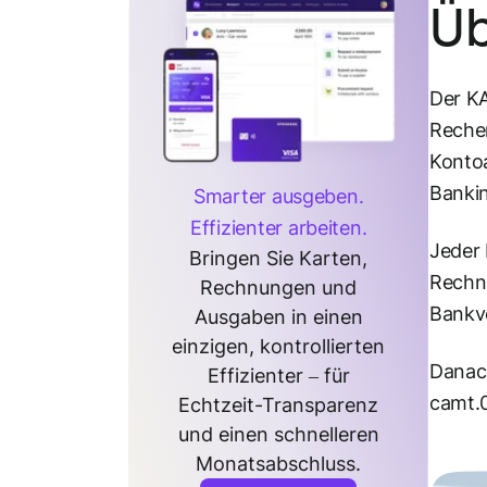
Üb
Der KA
Rechen
Konto
Bankin
Smarter ausgeben.
Effizienter arbeiten.
Jeder
Bringen Sie Karten,
Rechnu
Rechnungen und
Bankve
Ausgaben in einen
einzigen, kontrollierten
Danac
Effizienter – für
camt.0
Echtzeit-Transparenz
und einen schnelleren
Monatsabschluss.