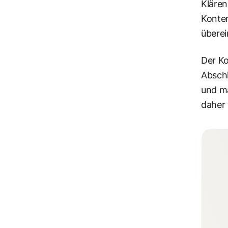
Klären
Konte
übere
Der Ko
Abschl
und m
daher 