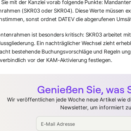
 Sie mit der Kanzlei vorab folgende Punkte: Mandant
nrahmen (SKR03 oder SKR04). Diese Werte müssen exak
instimmen, sonst ordnet DATEV die abgerufenen Ums
ntenrahmen ist besonders kritisch: SKR03 arbeitet mi
ussgliederung. Ein nachträglicher Wechsel zieht erh
acht bestehende Buchungsvorschläge und Regeln ungü
verbindlich vor der KAM-Aktivierung festlegen.
Genießen Sie, was S
Wir veröffentlichen jede Woche neue Artikel wie 
Newsletter, um informiert zu
E-Mail Adresse