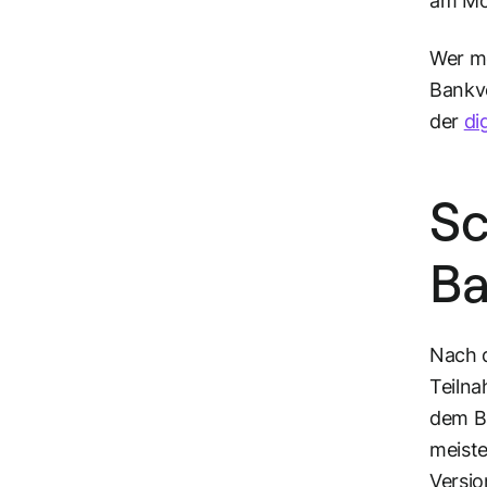
am Mo
Wer me
Bankve
der
di
Sc
Ba
Nach d
Teilna
dem Ba
meiste
Versio