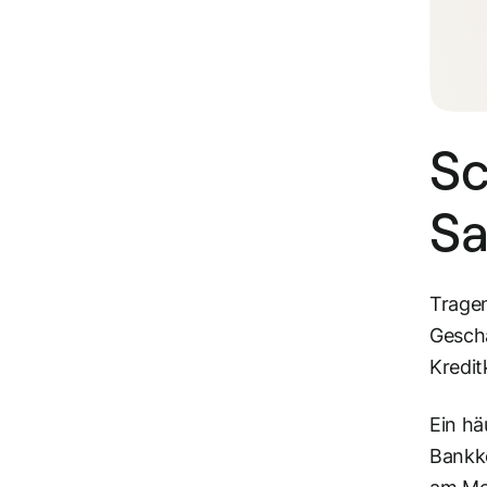
Sc
Sa
Tragen
Geschä
Kredit
Ein hä
Bankk