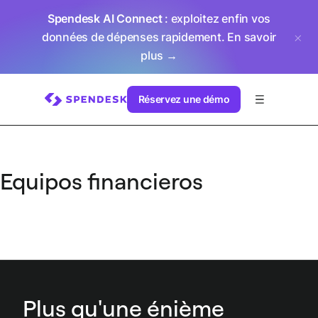
Spendesk AI Connect
: exploitez enfin vos
données de dépenses rapidement.
En savoir
plus →
Réservez une démo
Equipos financieros
Plus qu'une énième