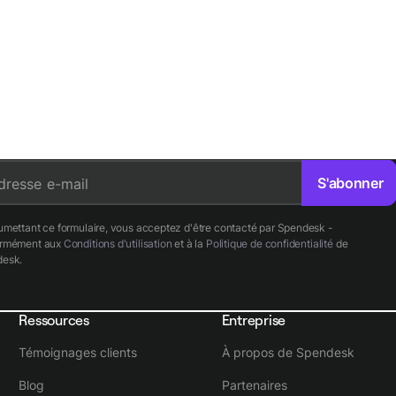
S'abonner
dresse e-mail
umettant ce formulaire, vous acceptez d'être contacté par Spendesk -
ormément aux
Conditions d'utilisation
et à la
Politique de confidentialité
de
esk.
Ressources
Entreprise
Témoignages clients
À propos de Spendesk
Blog
Partenaires