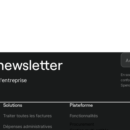
newsletter
A
En so
'entreprise
conf
Spend
Solutions
Plateforme
Traiter toutes les factures
Fonctionnalités
Procurement
Dépenses administratives