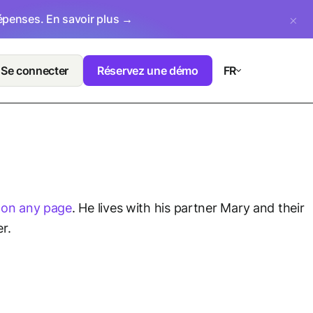
dépenses.
En savoir plus →
Se connecter
Réservez une démo
FR
n on any page
. He lives with his partner Mary and their
r.