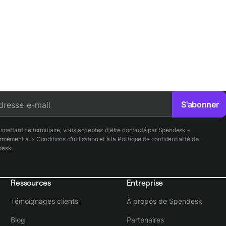
S'abonner
dresse e-mail
umettant ce formulaire, vous acceptez d'être contacté par Spendesk -
ormément aux
Conditions d'utilisation
et à la
Politique de confidentialité
de
esk.
Ressources
Entreprise
Témoignages clients
À propos de Spendesk
Blog
Partenaires