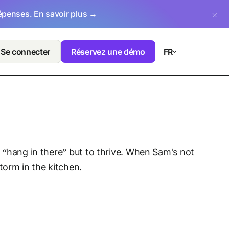
dépenses.
En savoir plus →
Se connecter
Réservez une démo
FR
st “hang in there” but to thrive. When Sam's not
torm in the kitchen.