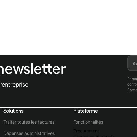
newsletter
A
En so
'entreprise
conf
Spend
Solutions
Plateforme
Traiter toutes les factures
Fonctionnalités
Procurement
Dépenses administratives