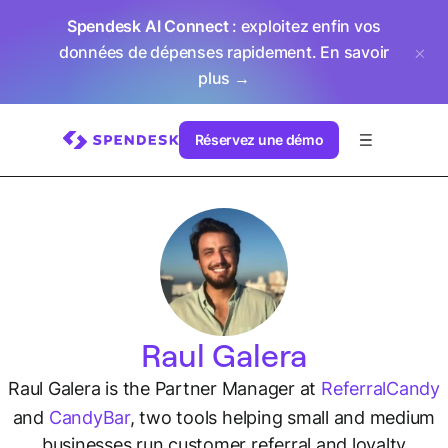
Spendesk AI Connect
: exploitez enfin vos
données de dépenses rapidement.
En savoir
plus →
Réservez une démo
Raul Galera
Raul Galera is the Partner Manager at
ReferralCandy
and
CandyBar
, two tools helping small and medium
businesses run customer referral and loyalty