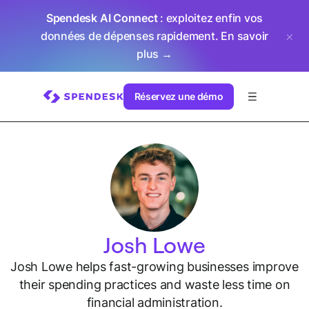
Spendesk AI Connect
: exploitez enfin vos
données de dépenses rapidement.
En savoir
plus →
Réservez une démo
Josh Lowe
Josh Lowe helps fast-growing businesses improve
their spending practices and waste less time on
financial administration.