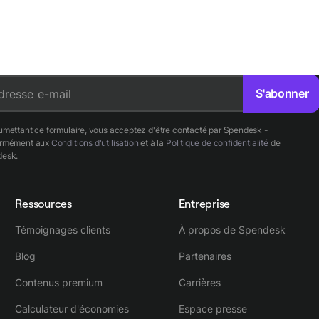
S'abonner
dresse e-mail
umettant ce formulaire, vous acceptez d'être contacté par Spendesk -
ormément aux
Conditions d'utilisation
et à la
Politique de confidentialité
de
esk.
Ressources
Entreprise
Témoignages clients
À propos de Spendesk
Blog
Partenaires
Contenus premium
Carrières
Calculateur d'économies
Espace presse