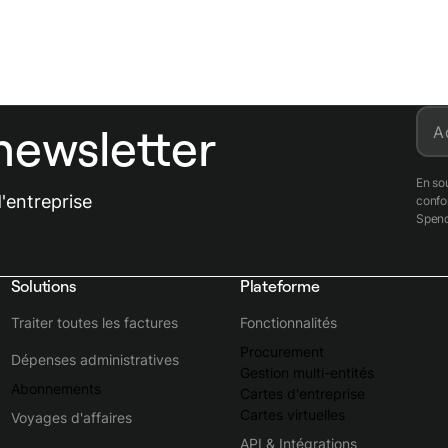
newsletter
A
En so
'entreprise
conf
Spend
Solutions
Plateforme
Traiter toutes les factures
Fonctionnalités
Procurement
Dépenses administratives
Gestion multi-entités
Abonnements
Cartes d'entreprise
Cartes virtuelles
Voyages d'affaires
API & Intégrations