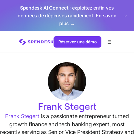
Spendesk AI Connect
: exploitez enfin vos
données de dépenses rapidement.
En savoir
plus →
Réservez une démo
Frank Stegert
Frank Stegert
is a passionate entrepreneur turned
growth finance and tech banking expert, most
recently serving as Senior Vice President Strategy and