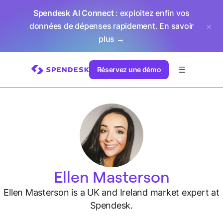
Spendesk AI Connect
: exploitez enfin vos
données de dépenses rapidement.
En savoir
plus →
Réservez une démo
Ellen Masterson
Ellen Masterson is a UK and Ireland market expert at
Spendesk.