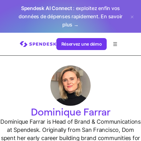
Spendesk AI Connect
: exploitez enfin vos
données de dépenses rapidement.
En savoir
plus →
Réservez une démo
Dominique Farrar
Dominique Farrar is Head of Brand & Communications
at Spendesk. Originally from San Francisco, Dom
spent her early career building brand communities for