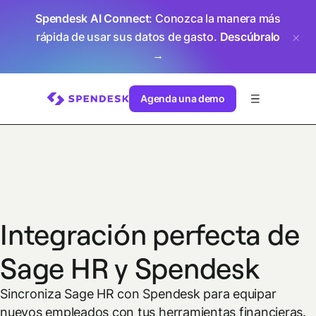
Spendesk AI Connect
: Conozca la manera más
rápida de usar sus datos de gasto.
Descúbralo
→
Agenda una demo
Integración perfecta de
Sage HR y Spendesk
Sincroniza Sage HR con Spendesk para equipar
nuevos empleados con tus herramientas financieras.