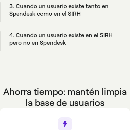
3. Cuando un usuario existe tanto en
información, manteniendo la flexibilidad de
añadir miembros manualmente si lo necesitas.
Spendesk como en el SIRH
Cuando la información de un empleado se
actualiza en la herramienta de RRHH, los
4. Cuando un usuario existe en el SIRH
cambios se reflejan en Spendesk.
pero no en Spendesk
Su perfil se crea automáticamente en
Spendesk si coincide con las reglas definidas
por tu empresa.
Ahorra tiempo: mantén limpia
la base de usuarios