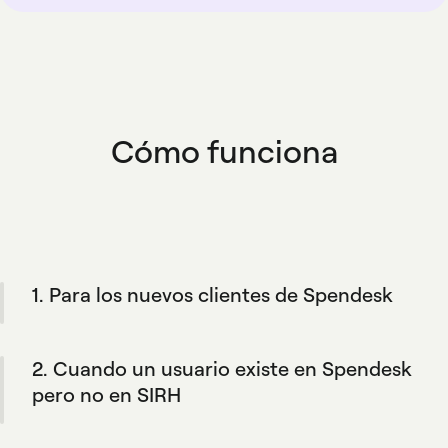
Cómo funciona
1. Para los nuevos clientes de Spendesk
Durante el proceso de incorporación de su
empresa, la integración crea automáticamente
2. Cuando un usuario existe en Spendesk
los perfiles de Spendesk de su equipo para
que coincidan con su SIRH y sus reglas
pero no en SIRH
definidas.
Spendesk no los añadirá a vuestro SIRH. Esto
mantiene tu SIRH como tu principal fuente de