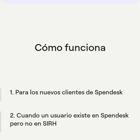
Cómo funciona
1. Para los nuevos clientes de Spendesk
Durante el proceso de incorporación de su
empresa, la integración crea automáticamente
2. Cuando un usuario existe en Spendesk
los perfiles de Spendesk de su equipo para
que coincidan con su SIRH y sus reglas
pero no en SIRH
definidas.
Spendesk no los añadirá a vuestro SIRH. Esto
mantiene tu SIRH como tu principal fuente de