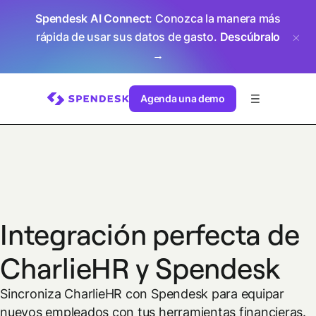
Spendesk AI Connect
: Conozca la manera más
rápida de usar sus datos de gasto.
Descúbralo
→
Agenda una demo
Integración perfecta de
CharlieHR y Spendesk
Sincroniza CharlieHR con Spendesk para equipar
nuevos empleados con tus herramientas financieras.