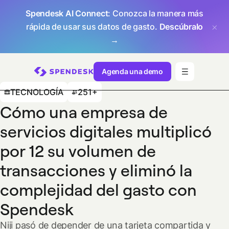
Spendesk AI Connect
: Conozca la manera más
rápida de usar sus datos de gasto.
Descúbralo
→
Agenda una demo
TECNOLOGÍA
251+
Cómo una empresa de
servicios digitales multiplicó
por 12 su volumen de
transacciones y eliminó la
complejidad del gasto con
Spendesk
Niji pasó de depender de una tarjeta compartida y