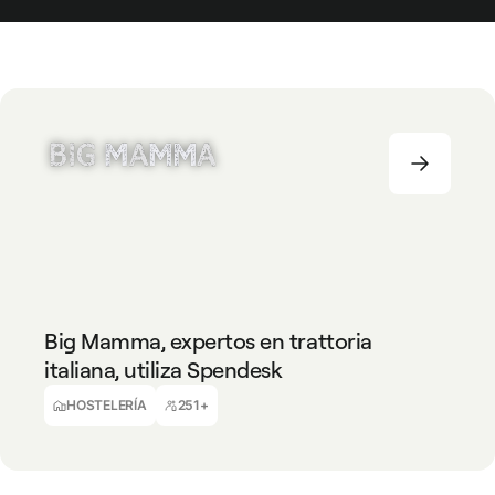
HOSTELERÍA
251+
Big Mamma, expertos en trattoria
italiana, utiliza Spendesk
Claire Hoden
Tesorera
HOSTELERÍA
251+