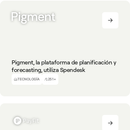
TECNOLOGÍA
251+
Pigment, la plataforma de planificación y
forecasting, utiliza Spendesk
Matthieu Mourey
Responsable de Finanzas
TECNOLOGÍA
251+