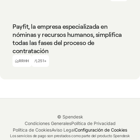
RRHH
251+
Payfit, la empresa especializada en
nóminas y recursos humanos, simplifica
todas las fases del proceso de
contratación
Aurore Teboul
Responsable de Compras Indirectas
RRHH
251+
© Spendesk
Condiciones Generales
Política de Privacidad
Política de Cookies
Aviso Legal
Configuración de Cookies
Los servicios de pago son prestados como parte del producto Spendesk