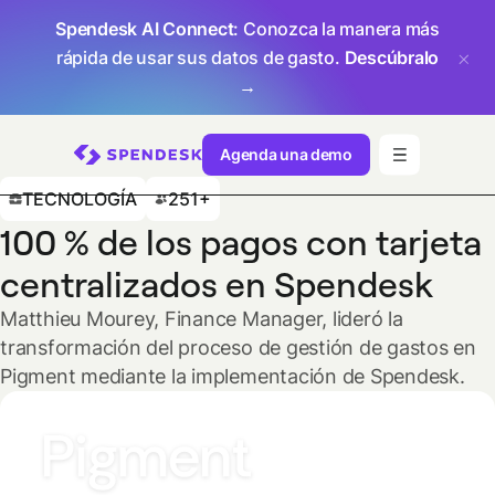
Spendesk AI Connect
: Conozca la manera más
rápida de usar sus datos de gasto.
Descúbralo
→
Agenda una demo
TECNOLOGÍA
251+
100 % de los pagos con tarjeta
centralizados en Spendesk
Matthieu Mourey, Finance Manager, lideró la
transformación del proceso de gestión de gastos en
Pigment mediante la implementación de Spendesk.