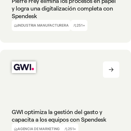
Pierre Frey elimina los procesos en papel
y logra una digitalización completa con
Spendesk
Benjamin Milot
CFO, Pierre Frey
INDUSTRIA MANUFACTURERA
251+
AGENCIA DE MARKETING
251+
GWI optimiza la gestión del gasto y
capacita a los equipos con Spendesk
James Franks
CFO, GWI
AGENCIA DE MARKETING
251+