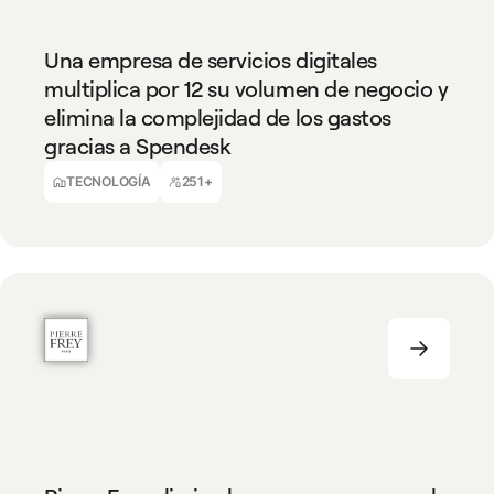
TECNOLOGÍA
251+
Una empresa de servicios digitales
multiplica por 12 su volumen de negocio y
elimina la complejidad de los gastos
gracias a Spendesk
Isabelle Decomble
Responsable Financiero
TECNOLOGÍA
251+
INDUSTRIA MANUFACTURERA
251+