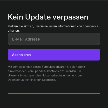
und einzelnen Projekten zuordnen, wodurch Spendesk
Transparenz, Sicherheit und Nachverfolgbarkeit von
Kein Update verpassen
Ausgaben erhöht.
Melden Sie sich an, um die neuesten Informationen von Spendesk zu
erhalten.
E-Mail Adresse
Abonnieren
Mit dem Absenden dieses Formulars erklären Sie sich damit
einverstanden, von Spendesk kontaktiert zu werden - in
Übereinstimmung mit den
Nutzungsbedingungen
und der
Datenschutzrichtlinie
von Spendesk.