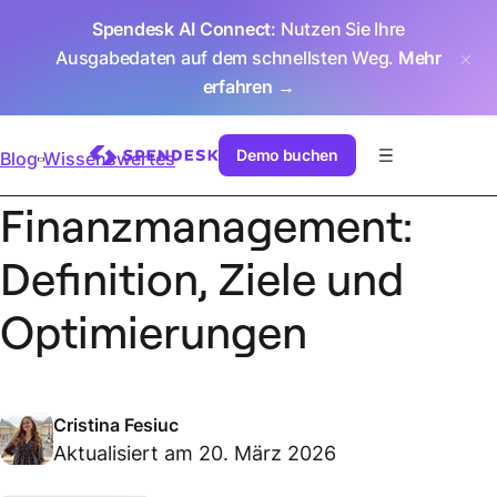
Spendesk AI Connect
: Nutzen Sie Ihre
Ausgabedaten auf dem schnellsten Weg.
Mehr
erfahren →
Demo buchen
Blog
Wissenswertes
Finanzmanagement:
Definition, Ziele und
Optimierungen
Cristina Fesiuc
Aktualisiert am 20. März 2026