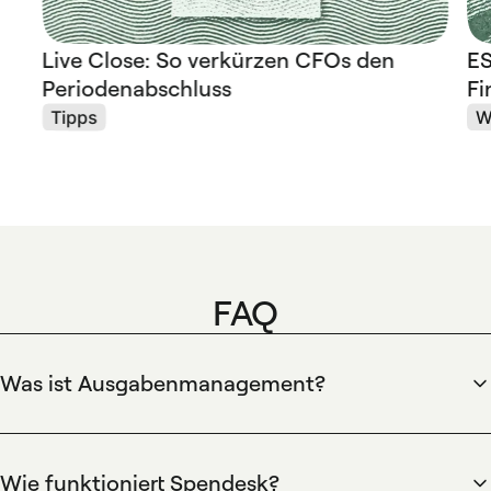
Live Close: So verkürzen CFOs den
ES
Periodenabschluss
Fi
Tipps
W
FAQ
Was ist Ausgabenmanagement?
Ausgabenmanagement ist der End‑to‑End‑Prozess zur
Kontrolle und Abrechnung von Geschäftsausgaben.
Spendesk zentralisiert Ausgaben, automatisiert
Wie funktioniert Spendesk?