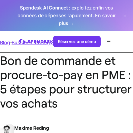
Spendesk AI Connect
: exploitez enfin vos
données de dépenses rapidement.
En savoir
plus →
Réservez une démo
Blog
Business strategy
Bon de commande et
procure-to-pay en PME :
5 étapes pour structurer
vos achats
Maxime Reding