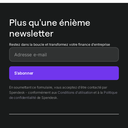
sauf clause contraire. Négociez systématiquement
une
clause d'annulation avec délai de préavis
(15 à 30 jours)
avant signature.
Plus qu'une énième
newsletter
Restez dans la boucle et transformez votre finance d'entreprise
Adresse e-mail
S'abonner
En soumettant ce formulaire, vous acceptez d'être contacté par
Spendesk - conformément aux
Conditions d'utilisation
et à la
Politique
de confidentialité
de Spendesk.