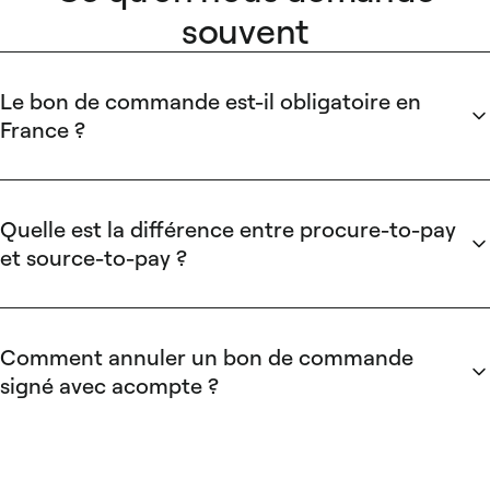
souvent
Le bon de commande est-il obligatoire en
France ?
Non.
Mais une fois signé, il acquiert une valeur contractuelle
pleine et engage juridiquement les deux parties (articles
1101 et suivants du Code civil). Pour une PME, il reste
Quelle est la différence entre procure-to-pay
indispensable en pratique : preuve des conditions
et source-to-pay ?
convenues, alimentation de la piste d'audit FEC et base du
Le procure-to-pay couvre le
cycle opérationnel
de la
rapprochement à trois voies.
demande d'achat au paiement. Le source-to-pay ajoute en
amont la
dimension stratégique
: identification des
Comment annuler un bon de commande
fournisseurs, qualification, négociation tarifaire, gestion
signé avec acompte ?
contractuelle. Pour une PME de 50 à 500 employés, le
Un bon de commande signé avec acompte constitue
un
procure-to-pay représente le socle prioritaire.
engagement ferme.
L'annulation nécessite l'accord écrit du
fournisseur et peut entraîner la perte de l'acompte versé,