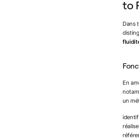
to 
Dans t
distin
fluidi
Fonc
En amo
notamm
un mét
identi
réalise
référe