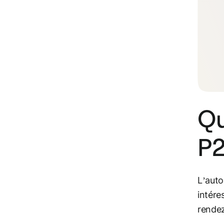
Qu
P2
L’auto
intére
rendez