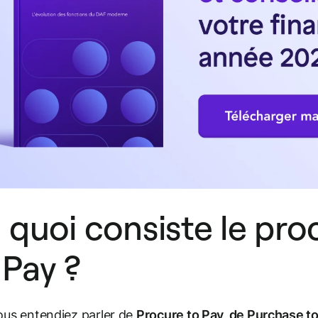
 quoi consiste le pr
 Pay ?
us entendiez parler de
Procure to Pay, de Purchase t