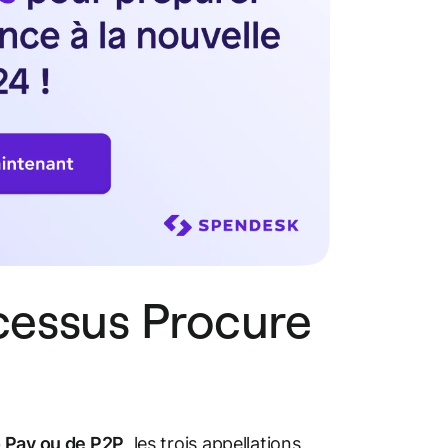
ocessus Procure
o Pay ou de P2P
, les trois appellations