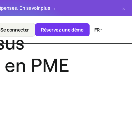
dépenses.
En savoir plus →
Se connecter
Réservez une démo
FR
sus
si en PME