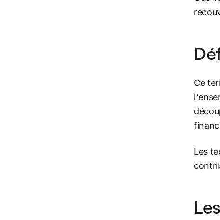
recou
Déf
Ce ter
l’ens
découp
financ
Les te
contri
Les