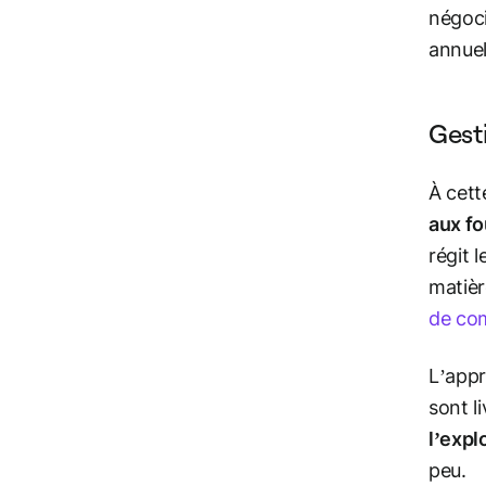
négoci
annuel
Gest
À cett
aux fo
régit 
matièr
de c
L’appr
sont l
l’expl
peu.