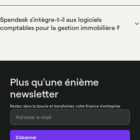
l'application mobile pour scanner les reçus et associer
automatiquement les transactions aux dépenses
Spendesk s'intègre-t-il aux logiciels
correspondantes. Spendesk génère des rapports structurés
comptables pour la gestion immobilière ?
et rapproche les pièces justificatives pour simplifier les
Spendesk s'intègre aux systèmes comptables via exports
clôtures et réduire les saisies manuelles en comptabilité.
dédiés et API pour synchroniser transactions, catégories et
justificatifs. Spendesk permet l'export des écritures et la
liaison des reçus pour accélérer la réconciliation et préserver
la conformité fiscale des opérations immobilières.
Plus qu'une énième
newsletter
Restez dans la boucle et transformez votre finance d'entreprise
Adresse e-mail
S'abonner