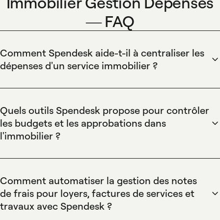
Immobilier Gestion Depenses
— FAQ
Comment Spendesk aide-t-il à centraliser les
dépenses d'un service immobilier ?
Spendesk centralise les dépenses immobilières en
regroupant paiements, reçus et budgets dans une seule
plateforme avec cartes virtuelles et physiques, contrôle des
Quels outils Spendesk propose pour contrôler
limites et historique des transactions. Spendesk offre un flux
les budgets et les approbations dans
d'approbation intégré et des rapports exportables pour
l'immobilier ?
faciliter le suivi des loyers, travaux et services dans la
Spendesk propose des budgets en temps réel, règles de
comptabilité.
dépenses et approbations multi-niveaux pour attribuer
plafonds par projet ou propriété. Spendesk utilise des cartes
Comment automatiser la gestion des notes
pré-autorisées et des workflows d'approbation
de frais pour loyers, factures de services et
personnalisables qui empêchent les dépassements et
travaux avec Spendesk ?
garantissent la traçabilité des décisions financières.
Spendesk automatise la saisie des notes de frais via