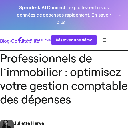
Spendesk AI Connect
: exploitez enfin vos
données de dépenses rapidement.
En savoir
plus →
Réservez une démo
Blog
Comptabilité
Professionnels de
l’immobilier : optimisez
votre gestion comptable
des dépenses
Juliette Hervé