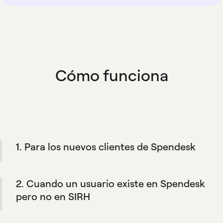
Cómo funciona
1. Para los nuevos clientes de Spendesk
Durante el proceso de incorporación de su
empresa, la integración crea automáticamente
2. Cuando un usuario existe en Spendesk
los perfiles de Spendesk de su equipo para
que coincidan con su SIRH y sus reglas
pero no en SIRH
definidas.
Spendesk no los añadirá a vuestro SIRH. Esto
mantiene tu SIRH como tu principal fuente de