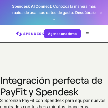
Spendesk AI Connect
: Conozca la manera más
rápida de usar sus datos de gasto.
Descúbralo
→
Agenda una demo
Integración perfecta de
PayFit y Spendesk
Sincroniza PayFit con Spendesk para equipar nuevos
empleados con tus herramientas financieras.