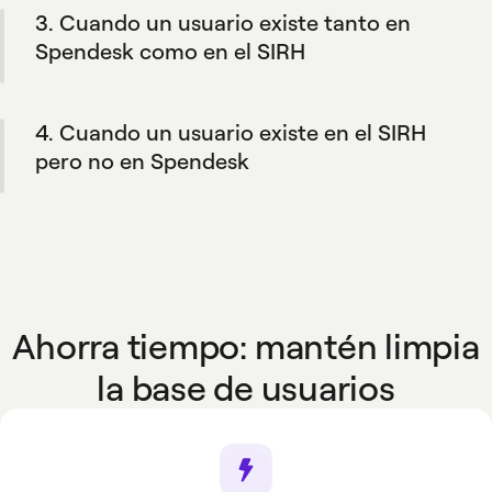
3. Cuando un usuario existe tanto en
información, manteniendo la flexibilidad de
añadir miembros manualmente si lo necesitas.
Spendesk como en el SIRH
Cuando la información de un empleado se
actualiza en la herramienta de RRHH, los
4. Cuando un usuario existe en el SIRH
cambios se reflejan en Spendesk.
pero no en Spendesk
Su perfil se crea automáticamente en
Spendesk si coincide con las reglas definidas
por tu empresa.
Ahorra tiempo: mantén limpia
la base de usuarios