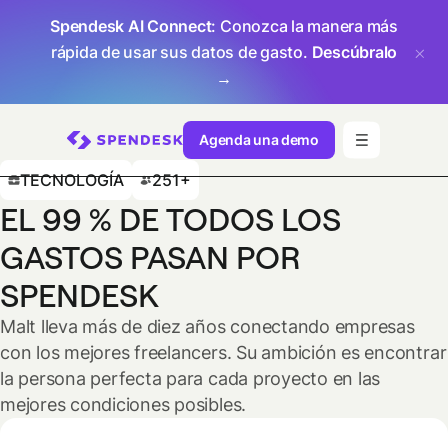
Spendesk AI Connect
: Conozca la manera más
rápida de usar sus datos de gasto.
Descúbralo
→
Agenda una demo
TECNOLOGÍA
251+
EL 99 % DE TODOS LOS
GASTOS PASAN POR
SPENDESK
Malt lleva más de diez años conectando empresas
con los mejores freelancers. Su ambición es encontrar
la persona perfecta para cada proyecto en las
mejores condiciones posibles.