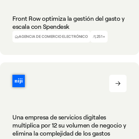
Front Row optimiza la gestión del gasto y
escala con Spendesk
Nicoletta Hinrichs
Senior Finance Manager, Front Row
AGENCIA DE COMERCIO ELECTRÓNICO
251+
TECNOLOGÍA
251+
Una empresa de servicios digitales
multiplica por 12 su volumen de negocio y
elimina la complejidad de los gastos