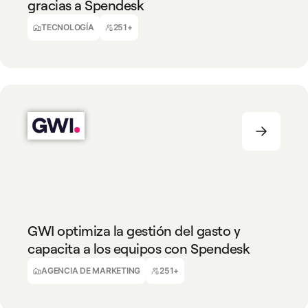
gracias a Spendesk
Isabelle Decomble
Responsable Financiero
TECNOLOGÍA
251+
AGENCIA DE MARKETING
251+
GWI optimiza la gestión del gasto y
capacita a los equipos con Spendesk
James Franks
CFO, GWI
AGENCIA DE MARKETING
251+