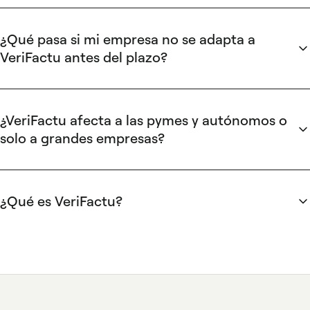
años. Ambas normativas coexistirán y afectan a los mismos
hash SHA-256 por registro, un código QR por factura,
contribuyentes.
mantener un registro secuencial inalterable, ofrecer la
¿Qué pasa si mi empresa no se adapta a
opción de envío automático a la AEAT y contar con la
VeriFactu antes del plazo?
declaración responsable del fabricante conforme a la Orden
Las sanciones alcanzan los 50.000 € por ejercicio por
HAC/1177/2024.
utilizar software no certificado, y los fabricantes se exponen
a multas de hasta 150.000 €. Además, el incumplimiento
¿VeriFactu afecta a las pymes y autónomos o
puede desencadenar una inspección tributaria.
solo a grandes empresas?
VeriFactu afecta a todos los obligados tributarios en
territorio común, desde el autónomo con 1 empleado hasta
la gran empresa. No existe umbral mínimo de facturación ni
¿Qué es VeriFactu?
exención por tamaño.
VeriFactu es el sistema de facturación verificable de la AEAT
que obliga a todo software de facturación a generar un hash
SHA-256 encadenado, un código QR y un registro
inalterable por cada factura emitida. Su objetivo es impedir
la manipulación de registros de facturación y reforzar el
control del fraude fiscal. Está regulado por la Ley Antifraude