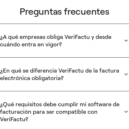
Preguntas frecuentes
¿A qué empresas obliga VeriFactu y desde
cuándo entra en vigor?
VeriFactu obliga a todos los obligados tributarios (empresas
y autónomos) en territorio común desde el 1 de enero de
2027. El País Vasco aplica TicketBAI, que ya está activo, y
¿En qué se diferencia VeriFactu de la factura
Navarra dispone de su propia normativa.
electrónica obligatoria?
VeriFactu regula el software que genera facturas (hash SHA-
256, QR, registro inalterable); la factura electrónica
obligatoria de la Ley Crea y Crece regula el formato de
¿Qué requisitos debe cumplir mi software de
transmisión B2B. Las grandes empresas deberán cumplir
facturación para ser compatible con
con la factura electrónica B2B en el primer año tras la
VeriFactu?
aprobación del reglamento, y las pymes dispondrán de 2
El software debe cumplir 5 requisitos técnicos: generar un