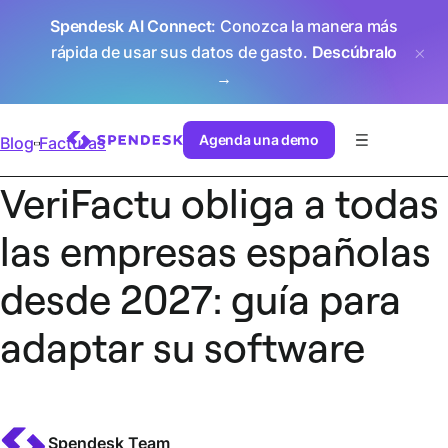
Spendesk AI Connect
: Conozca la manera más
rápida de usar sus datos de gasto.
Descúbralo
→
Agenda una demo
Blog
Facturas
VeriFactu obliga a todas
las empresas españolas
desde 2027: guía para
adaptar su software
Spendesk Team