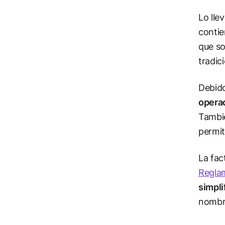
Lo lle
contie
que so
tradic
Debido
opera
Tambié
permit
La fac
Regla
simpli
nombre