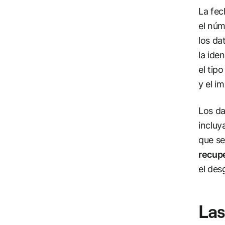
La fec
el núm
los da
la ide
el tipo
y el i
Los da
incluy
que se
recupe
el des
Las