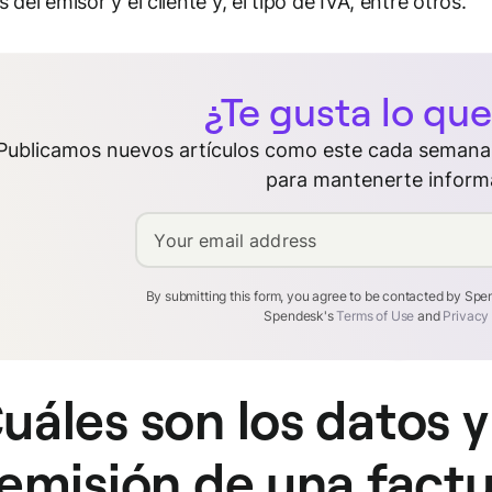
s del emisor y el cliente y, el tipo de IVA, entre otros.
¿Te gusta lo que
Publicamos nuevos artículos como este cada semana.
para mantenerte inform
Your email address
By submitting this form, you agree to be contacted by Sp
Spendesk's
Terms of Use
and
Privacy
uáles son los datos y
 emisión de una fact