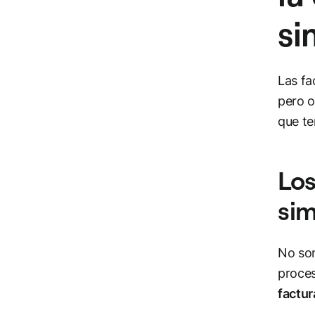
si
Las fa
pero o
que t
Los
sim
No son
proces
factur