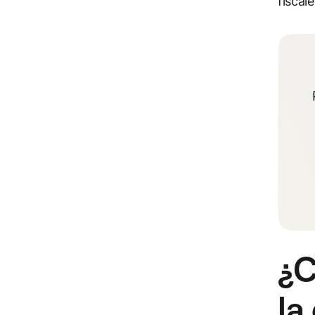
fiscale
¿C
la