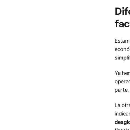
Dif
fac
Estamo
econó
simpli
Ya hem
operac
parte,
La otr
indica
desglo