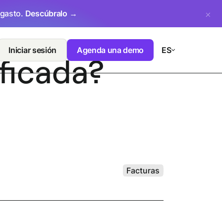
 gasto.
Descúbralo →
Iniciar sesión
Agenda una demo
ES
ificada?
Facturas