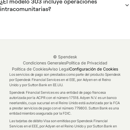
¿El modelo 303 incluye operaciones
del registro electrónico de la AEAT dentro de los cuatro
intracomunitarias?
años siguientes.
Sí. Las adquisiciones intracomunitarias se declaran en las
casillas 10 y 11 (IVA devengado) y en las casillas 36 a 39
(IVA deducible), aplicando la inversión del sujeto pasivo.
Además, presenta el modelo 349 como resumen trimestral
de operaciones intracomunitarias. Si gestionas
facturas
simplificadas
, ten en cuenta que no son válidas para
© Spendesk
operaciones intracomunitarias. --- Preparar el modelo 303
Condiciones Generales
Política de Privacidad
cada trimestre no tiene por qué consumir días de trabajo
Política de Cookies
Aviso Legal
Configuración de Cookies
Los servicios de pago son prestados como parte del producto Spendesk
manual. Cuando cada gasto lleva el justificante, la categoría
por Spendesk Financial Services en el EEE, por Adyen en el Reino
de IVA y la aprobación desde el momento en que se
Unido y por Sutton Bank en EE.UU.
produce, el cierre trimestral se reduce a una revisión final.
Spendesk Financial Services es una entidad de pago francesa
autorizada por la ACPR con el número 17518. Adyen N.V. es un banco
neerlandés, cuya sucursal en el Reino Unido está autorizada por la FCA
a prestar servicios de pago con el número 779800. Sutton Bank es una
entidad miembro asegurada por la FDIC.
Las tarjetas de débito Visa son emitidas por Spendesk Financial
Services en el EEE, por Adyen en el Reino Unido y por Sutton Bank en