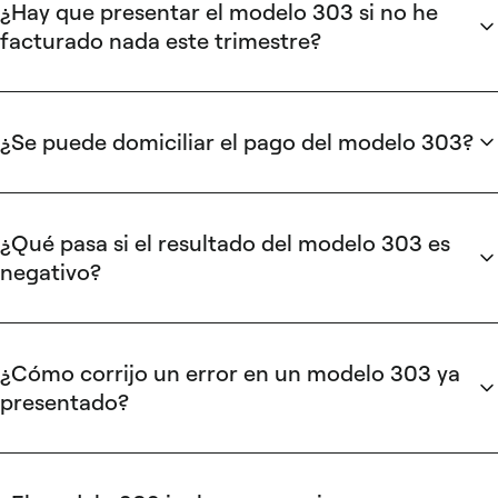
¿Hay que presentar el modelo 303 si no he
facturado nada este trimestre?
Sí. La declaración “sin actividad”, con todas las casillas a
cero, es obligatoria. No presentarla genera un requerimiento
de la AEAT.
¿Se puede domiciliar el pago del modelo 303?
Sí, pero la declaración debe presentarse al menos cinco días
antes del vencimiento. Pasado ese plazo, el pago requiere
un código NRC emitido por el banco.
¿Qué pasa si el resultado del modelo 303 es
negativo?
Un resultado negativo (más IVA soportado que devengado)
se compensa en trimestres posteriores. La solicitud de
devolución sólo es posible en la declaración del cuarto
¿Cómo corrijo un error en un modelo 303 ya
trimestre, que se presenta en enero.
presentado?
Si la cuota pagada fue inferior a la debida, presenta una
declaración complementaria marcándola como tal. Si
pagaste de más, envía una solicitud de rectificación a través