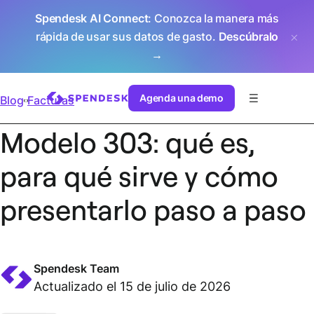
Spendesk AI Connect
: Conozca la manera más
rápida de usar sus datos de gasto.
Descúbralo
→
Agenda una demo
Blog
Facturas
Modelo 303: qué es,
para qué sirve y cómo
presentarlo paso a paso
Spendesk Team
Actualizado el 15 de julio de 2026