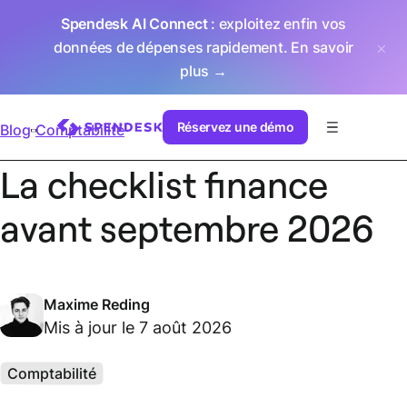
Spendesk AI Connect
: exploitez enfin vos
données de dépenses rapidement.
En savoir
plus →
Réservez une démo
Blog
Comptabilité
La checklist finance
avant septembre 2026
Maxime Reding
Mis à jour le 7 août 2026
Comptabilité