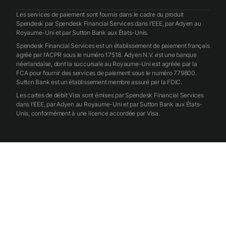
Les services de paiement sont fournis dans le cadre du produit
Spendesk par Spendesk Financial Services dans l'EEE, par Adyen au
Royaume-Uni et par Sutton Bank aux États-Unis.
Spendesk Financial Services est un établissement de paiement français
agréé par l'ACPR sous le numéro 17518. Adyen N.V. est une banque
néerlandaise, dont la succursale au Royaume-Uni est agréée par la
FCA pour fournir des services de paiement sous le numéro 779800.
Sutton Bank est un établissement membre assuré par la FDIC.
Les cartes de débit Visa sont émises par Spendesk Financial Services
dans l'EEE, par Adyen au Royaume-Uni et par Sutton Bank aux États-
Unis, conformément à une licence accordée par Visa.