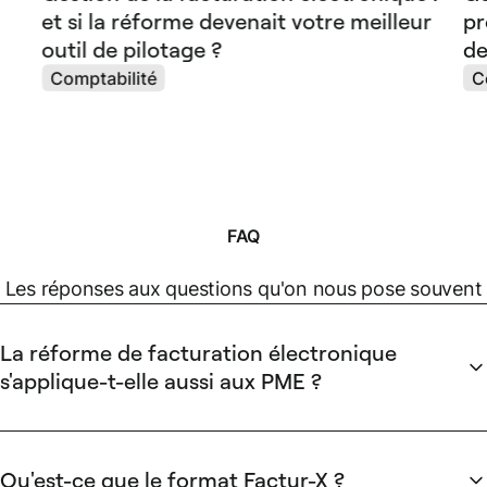
et si la réforme devenait votre meilleur
pr
outil de pilotage ?
de
Comptabilité
C
FAQ
Les réponses aux questions qu'on nous pose souvent
La réforme de facturation électronique
s'applique-t-elle aussi aux PME ?
Oui. La réforme s'applique à
toutes les entreprises
assujetties à la TVA
en France, quelle que soit leur taille. Le
calendrier est toutefois progressif : les
grandes entreprises
Qu'est-ce que le format Factur-X ?