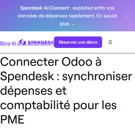
Spendesk AI Connect
: exploitez enfin vos
données de dépenses rapidement.
En savoir
plus →
Réservez une démo
Blog
AI and automation
Connecter Odoo à
Spendesk : synchroniser
dépenses et
comptabilité pour les
PME