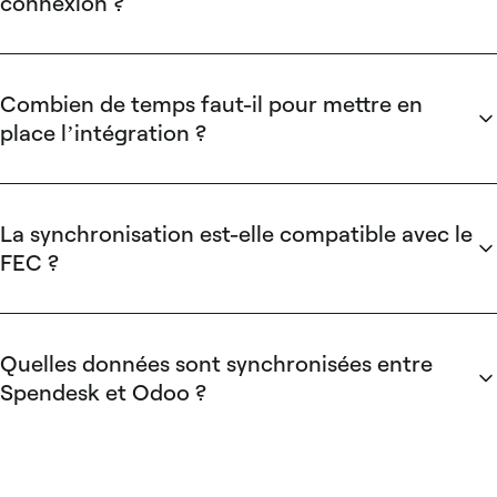
connexion ?
dédié apporte une valeur mesurable.
Non. Le fournisseur prend en charge la configuration du
connecteur. Un intégrateur Odoo peut toutefois être utile
pour accompagner le nettoyage du plan comptable ou la
Combien de temps faut-il pour mettre en
refonte des axes analytiques côté Odoo.
place l’intégration ?
Le déploiement prend en moyenne six semaines. Les
entreprises dont le plan comptable Odoo est déjà structuré
peuvent être opérationnelles en deux semaines.
La synchronisation est-elle compatible avec le
FEC ?
Oui. Les écritures arrivent dans Odoo pré-codées et
traçables, avec l’ensemble des pièces justificatives
rattachées. L’export FEC depuis Odoo s’appuie sur des
Quelles données sont synchronisées entre
données déjà validées en amont.
Spendesk et Odoo ?
Chaque écriture transmise contient le montant HT et TTC, la
ventilation TVA, le code comptable, le centre de coût, l’axe
analytique, la référence du justificatif numérisé et le statut