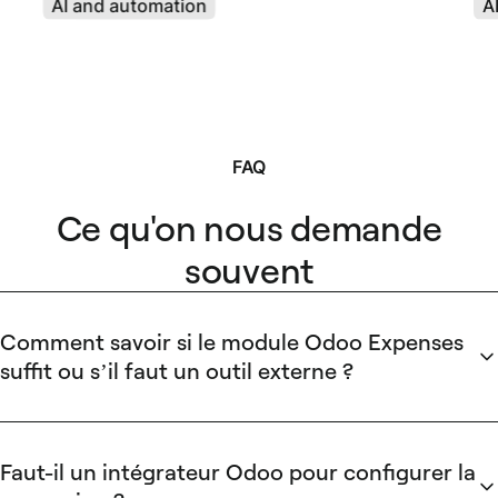
AI and automation
A
FAQ
Ce qu'on nous demande
souvent
Comment savoir si le module Odoo Expenses
suffit ou s’il faut un outil externe ?
Si la PME a besoin d’un contrôle en temps réel des
paiements par carte, de circuits d’approbation multi-niveaux
ou d’une catégorisation TVA automatisée au-delà des
Faut-il un intégrateur Odoo pour configurer la
capacités natives d’Odoo, un outil de gestion des dépenses