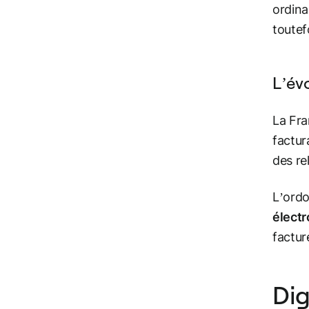
ordina
toutef
L’évo
La Fra
factur
des re
L’ordo
électr
factur
Dig