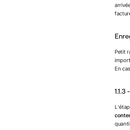
arrivé
factur
Enre
Petit 
import
En cas
1.1.3
L’étap
conte
quanti