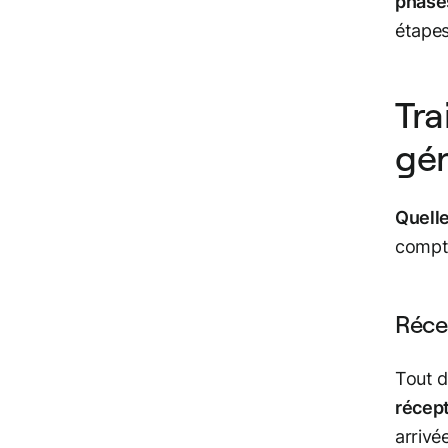
phase
étapes
Tra
gén
Quelle
compta
Réce
Tout d
récept
arrivé