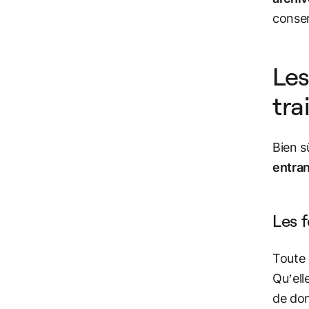
conser
Les
tra
Bien s
entra
Les 
Toute 
Qu’ell
de don