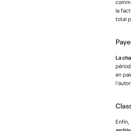
comman
la fac
total p
Payer
La cha
périod
en pai
l’auto
Clas
Enfin,
archi